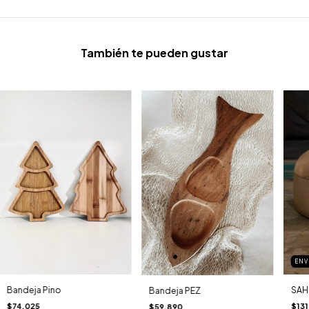
También te pueden gustar
ENV
SAH
Bandeja Pino
Bandeja PEZ
$131
$74.025
$59.890