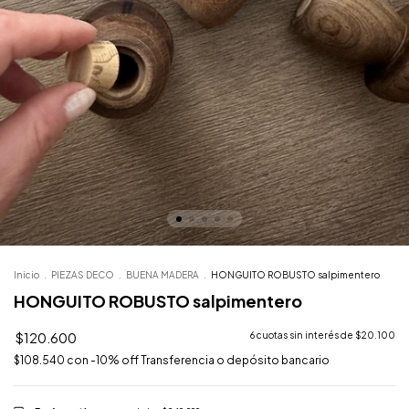
Inicio
.
PIEZAS DECO
.
BUENA MADERA
.
HONGUITO ROBUSTO salpimentero
HONGUITO ROBUSTO salpimentero
$120.600
6
cuotas sin interés de
$20.100
$108.540
con
-10% off Transferencia o depósito bancario