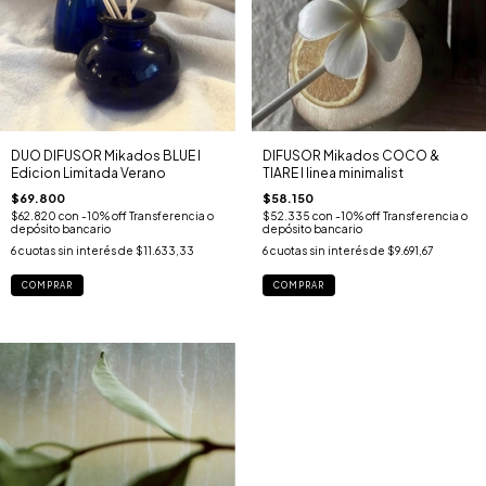
DUO DIFUSOR Mikados BLUE I
DIFUSOR Mikados COCO &
Edicion Limitada Verano
TIARE I linea minimalist
$69.800
$58.150
$62.820
con
-10% off Transferencia o
$52.335
con
-10% off Transferencia o
depósito bancario
depósito bancario
6
cuotas sin interés de
$11.633,33
6
cuotas sin interés de
$9.691,67
COMPRAR