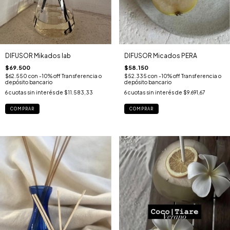
DIFUSOR Mikados lab
DIFUSOR Micados PERA
$69.500
$58.150
$62.550
con
-10% off Transferencia o
$52.335
con
-10% off Transferencia o
depósito bancario
depósito bancario
6
cuotas sin interés de
$11.583,33
6
cuotas sin interés de
$9.691,67
COMPRAR