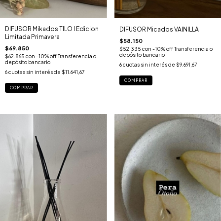
DIFUSOR Mikados TILO I Edicion
DIFUSOR Micados VAINILLA
Limitada Primavera
$58.150
$69.850
$52.335
con
-10% off Transferencia o
depósito bancario
$62.865
con
-10% off Transferencia o
depósito bancario
6
cuotas sin interés de
$9.691,67
6
cuotas sin interés de
$11.641,67
COMPRAR