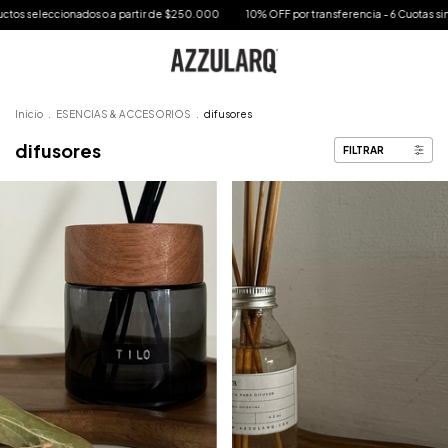
onados o a partir de $250.000
10% OFF por transferencia - 6 Cuotas sin interes en t
Inicio
.
ESENCIAS & ACCESORIOS
.
difusores
difusores
FILTRAR