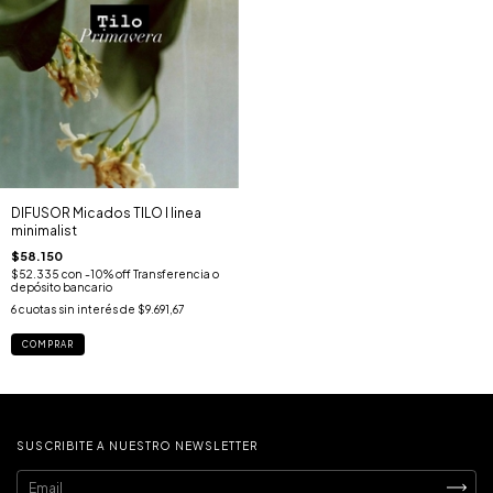
DIFUSOR Micados TILO I linea
minimalist
$58.150
$52.335
con
-10% off Transferencia o
depósito bancario
6
cuotas sin interés de
$9.691,67
COMPRAR
SUSCRIBITE A NUESTRO NEWSLETTER