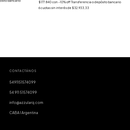
ósito bancario
$177.840
con
-10% off Transferencia o depósito bancario
6
cuotas sin interés de
$32.933,33
CONTACTÁNOS
5491151574099
54 911 51574099
info@azzularq.com
CABA I Argentina