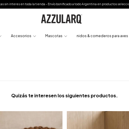
 toda la tienda - Envío bonificado a todo Argentina en productos seleccionados o a parti
Accesorios
Mascotas
nidos & comederos para aves
Quizás te interesen los siguientes productos.