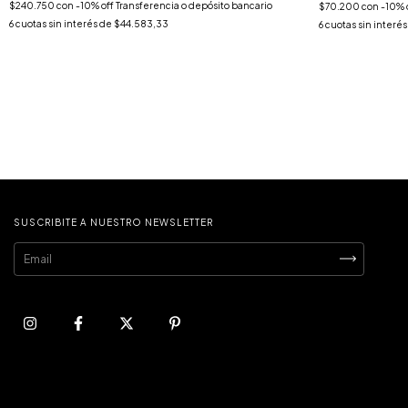
$240.750
con
-10% off Transferencia o depósito bancario
$70.200
con
-10% 
6
cuotas sin interés de
$44.583,33
6
cuotas sin interé
SUSCRIBITE A NUESTRO NEWSLETTER