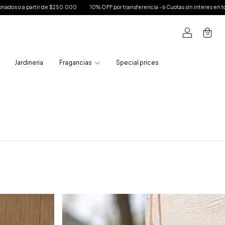
r de $250.000
10% OFF por transferencia - 6 Cuotas sin interes en toda la tienda - 
0
Jardineria
Fragancias
Special prices