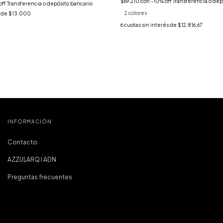
$69.210
con
-10% off Transferencia o dep
off Transferencia o depósito bancario
2 colores
s de
$13.000
6
cuotas sin interés de
$12.816,67
INFORMACIÓN
Contacto
AZZULARQ I ADN
Preguntas frecuentes