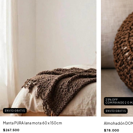
25% OFF
COMPRANDO 2 O M
ENVÍO GRATIS
ENVÍO GRATIS
Manta PURA lana mota 60 x 150cm
Almohadón DONN
$267.500
$78.000