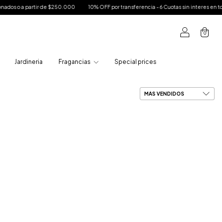
partir de $250.000
10% OFF por transferencia - 6 Cuotas sin interes en toda la tiend
0
Jardineria
Fragancias
Special prices