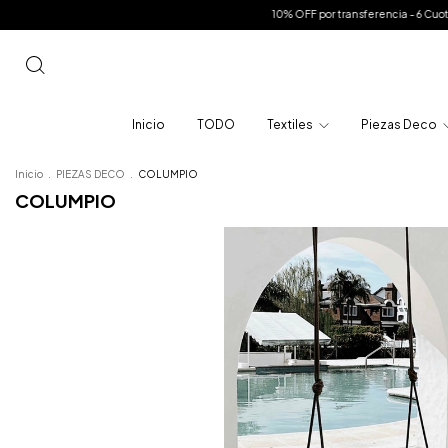
10% OFF por transferencia - 6 Cuotas sin intere
Inicio
TODO
Textiles
Piezas Deco
Inicio
.
PIEZAS DECO
.
COLUMPIO
COLUMPIO