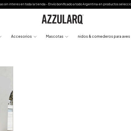
s en toda la tienda - Envío bonificado a todo Argentina en productos seleccionados o a 
Accesorios
Mascotas
nidos & comederos para aves