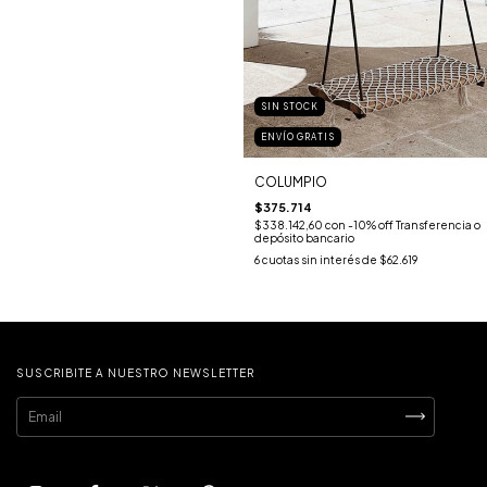
SIN STOCK
ENVÍO GRATIS
COLUMPIO
$375.714
$338.142,60
con
-10% off Transferencia o
depósito bancario
6
cuotas sin interés de
$62.619
SUSCRIBITE A NUESTRO NEWSLETTER