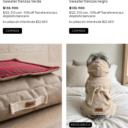
Sweater trenzas Verde
Sweater trenzas negro
$135.900
$135.900
$122.310
con
-10% off Transferencia o
$122.310
con
-10% off Transferencia o
depósito bancario
depósito bancario
6
cuotas sin interés de
$22.650
6
cuotas sin interés de
$22.650
COMPRAR
COMPRAR
ENVÍO GRATIS