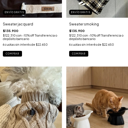
ENVÍO GRATIS
ENVÍO GRATIS
Sweater jacquard
Sweater smoking
$135.900
$135.900
$122.310
con
-10% off Transferencia o
$122.310
con
-10% off Transferencia o
depósito bancario
depósito bancario
6
cuotas sin interés de
$22.650
6
cuotas sin interés de
$22.650
COMPRAR
COMPRAR