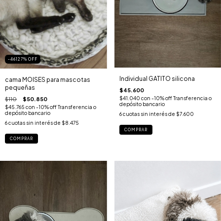
-46127
%
OFF
Individual GATITO silicona
cama MOISES para mascotas
pequeñas
$45.600
$41.040
con
-10% off Transferencia o
$110
$50.850
depósito bancario
$45.765
con
-10% off Transferencia o
depósito bancario
6
cuotas sin interés de
$7.600
6
cuotas sin interés de
$8.475
COMPRAR