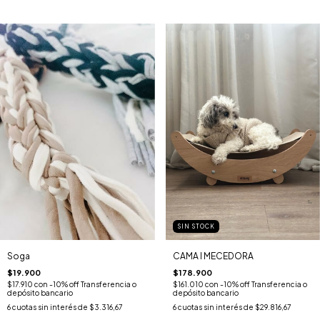
SIN STOCK
Soga
CAMA I MECEDORA
$19.900
$178.900
$17.910
con
-10% off Transferencia o
$161.010
con
-10% off Transferencia o
depósito bancario
depósito bancario
6
cuotas sin interés de
$3.316,67
6
cuotas sin interés de
$29.816,67