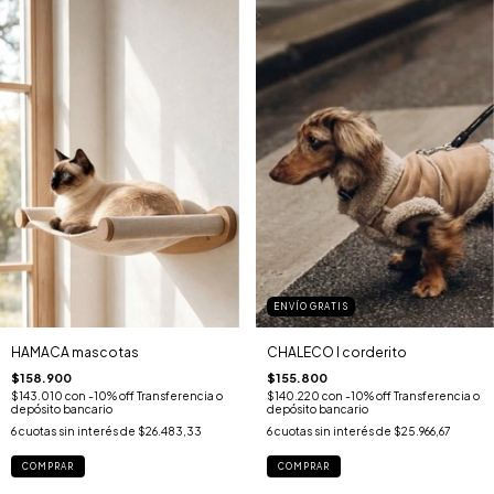
ENVÍO GRATIS
CHALECO I corderito
HAMACA mascotas
$155.800
$158.900
$140.220
con
-10% off Transferencia o
$143.010
con
-10% off Transferencia o
depósito bancario
depósito bancario
6
cuotas sin interés de
$25.966,67
6
cuotas sin interés de
$26.483,33
COMPRAR
COMPRAR