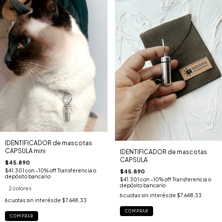
IDENTIFICADOR de mascotas
CAPSULA mini
IDENTIFICADOR de mascotas
CAPSULA
$45.890
$41.301
con
-10% off Transferencia o
$45.890
depósito bancario
$41.301
con
-10% off Transferencia o
depósito bancario
2 colores
6
cuotas sin interés de
$7.648,33
6
cuotas sin interés de
$7.648,33
COMPRAR