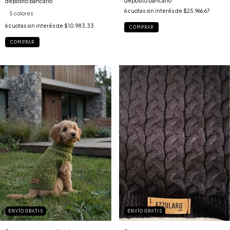
depósito bancario
depósito bancario
6
cuotas sin interés de
$25.966,67
5 colores
6
cuotas sin interés de
$10.983,33
COMPRAR
COMPRAR
ENVÍO GRATIS
ENVÍO GRATIS