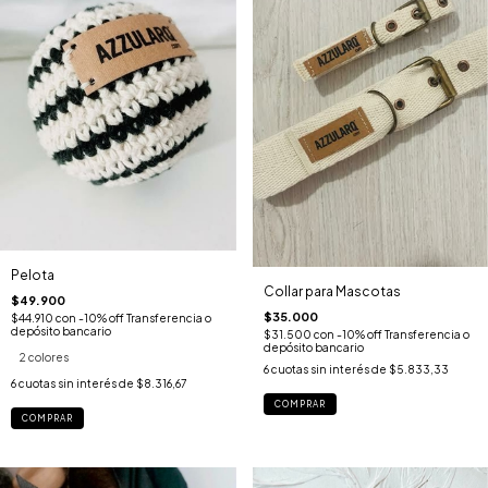
Pelota
Collar para Mascotas
$49.900
$35.000
$44.910
con
-10% off Transferencia o
depósito bancario
$31.500
con
-10% off Transferencia o
depósito bancario
2 colores
6
cuotas sin interés de
$5.833,33
6
cuotas sin interés de
$8.316,67
COMPRAR
COMPRAR