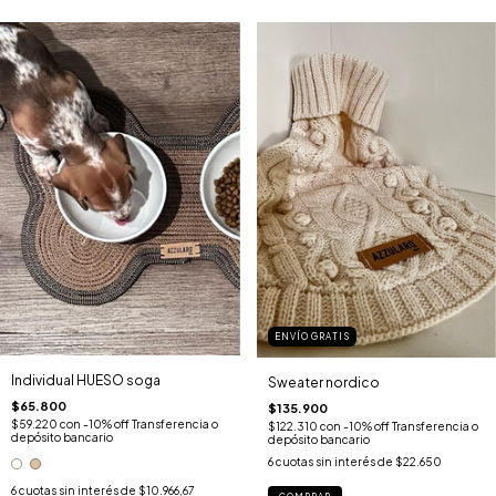
ENVÍO GRATIS
Individual HUESO soga
Sweater nordico
$65.800
$135.900
$59.220
con
-10% off Transferencia o
$122.310
con
-10% off Transferencia o
depósito bancario
depósito bancario
6
cuotas sin interés de
$22.650
6
cuotas sin interés de
$10.966,67