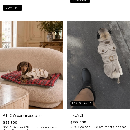
COMPRAR
COMPRAR
ENVÍO GRATIS
TRENCH
PILLOW para mascotas
$155.800
$65.900
$140.220
con
-10% off Transferencia o
$59.310
con
-10% off Transferencia o