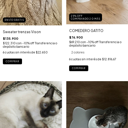
25% OFF
COMPRANDO 2 O MÁS
ENVÍO GRATIS
COMEDERO GATITO
Sweater trenzas Vison
$76.900
$135.900
$69.210
con
-10% off Transferencia o
$122.310
con
-10% off Transferencia o
depósito bancario
depósito bancario
6
cuotas sin interés de
$22.650
2 colores
6
cuotas sin interés de
$12.816,67
COMPRAR
COMPRAR