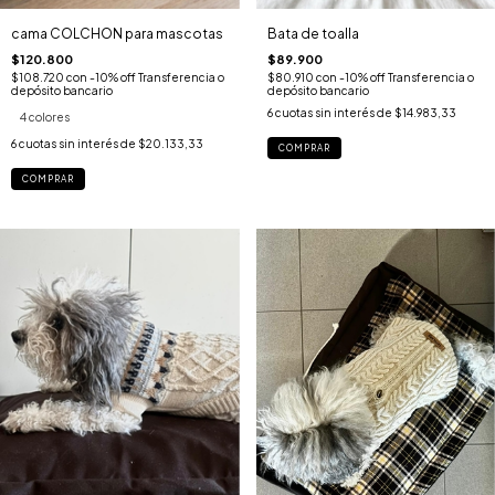
cama COLCHON para mascotas
Bata de toalla
$120.800
$89.900
$108.720
con
-10% off Transferencia o
$80.910
con
-10% off Transferencia o
depósito bancario
depósito bancario
6
cuotas sin interés de
$14.983,33
4 colores
6
cuotas sin interés de
$20.133,33
COMPRAR
COMPRAR