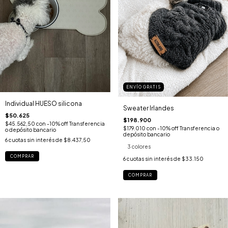
ENVÍO GRATIS
Individual HUESO silicona
Sweater Irlandes
$50.625
$198.900
$45.562,50
con
-10% off Transferencia
$179.010
con
-10% off Transferencia o
o depósito bancario
depósito bancario
6
cuotas sin interés de
$8.437,50
3 colores
6
cuotas sin interés de
$33.150
COMPRAR