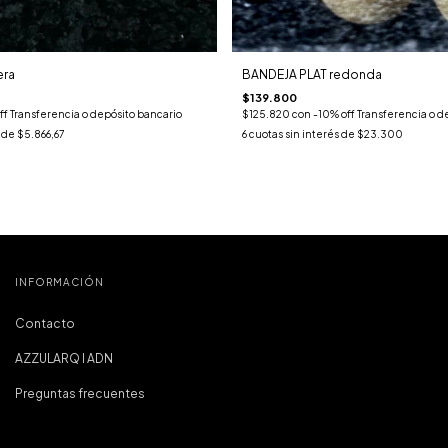
ra
BANDEJA PLAT redonda
$139.800
ff Transferencia o depósito bancario
$125.820
con
-10% off Transferencia o d
s de
$5.866,67
6
cuotas sin interés de
$23.300
INFORMACIÓN
Contacto
AZZULARQ I ADN
Preguntas frecuentes