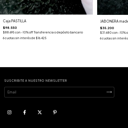
Caja PASTILLA
JABONERA made
$98.550
$35.200
$88.695
con
-10% off Transferencia o depósito bancario
$31.680
con
-10% o
6
cuotas sin interés de
$16.425
6
cuotas sin interé
SUSCRIBITE A NUESTRO NEWSLETTER