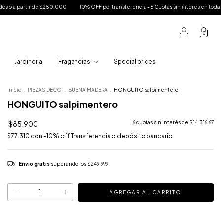
10% OFF por transferencia - 6 Cuotas sin interes en toda la tienda - Envío bonifica
0
Jardineria
Fragancias
Special prices
Inicio
.
PIEZAS DECO
.
BUENA MADERA
.
HONGUITO salpimentero
HONGUITO salpimentero
$85.900
6
cuotas sin interés de
$14.316,67
$77.310
con
-10% off Transferencia o depósito bancario
Envío gratis
superando los
$249.999