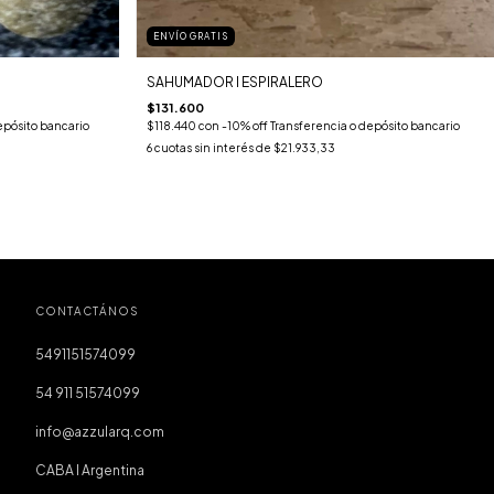
ENVÍO GRATIS
SAHUMADOR I ESPIRALERO
$131.600
$118.440
con
-10% off Transferencia o depósito bancario
epósito bancario
6
cuotas sin interés de
$21.933,33
CONTACTÁNOS
5491151574099
54 911 51574099
info@azzularq.com
CABA I Argentina