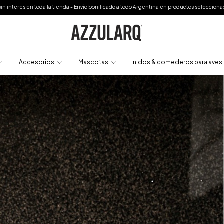
da - Envío bonificado a todo Argentina en productos seleccionados o a partir de $250.000
Accesorios
Mascotas
nidos & comederos para aves