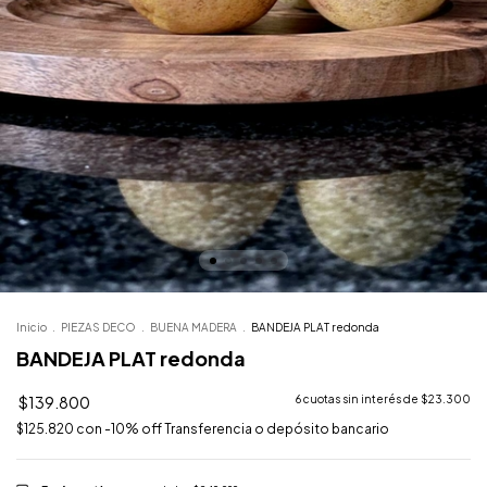
Inicio
.
PIEZAS DECO
.
BUENA MADERA
.
BANDEJA PLAT redonda
BANDEJA PLAT redonda
$139.800
6
cuotas sin interés de
$23.300
$125.820
con
-10% off Transferencia o depósito bancario