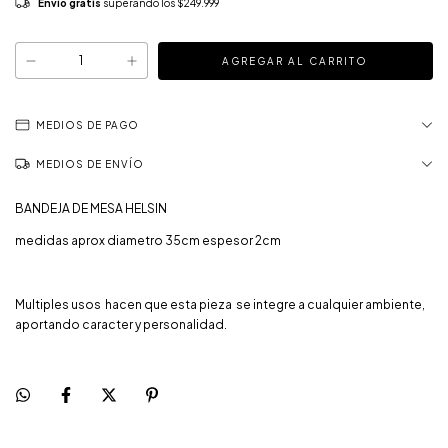
Envío gratis
superando los
$249.999
MEDIOS DE PAGO
MEDIOS DE ENVÍO
BANDEJA DE MESA HELSIN
medidas aprox diametro 35cm espesor 2cm
Multiples usos hacen que esta pieza se integre a cualquier ambiente,
aportando caracter y personalidad.