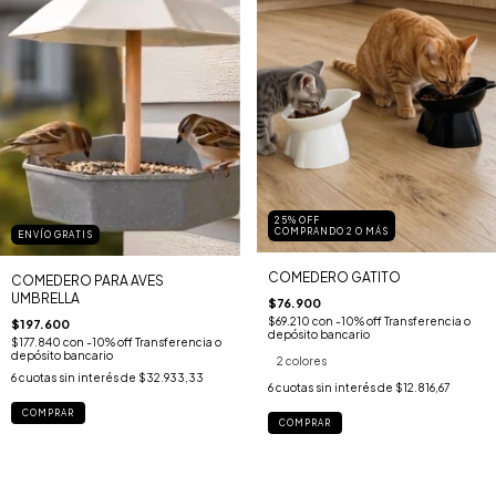
25% OFF
COMPRANDO 2 O MÁS
ENVÍO GRATIS
COMEDERO GATITO
COMEDERO PARA AVES
UMBRELLA
$76.900
$69.210
con
-10% off Transferencia o
$197.600
depósito bancario
$177.840
con
-10% off Transferencia o
depósito bancario
2 colores
6
cuotas sin interés de
$32.933,33
6
cuotas sin interés de
$12.816,67
COMPRAR