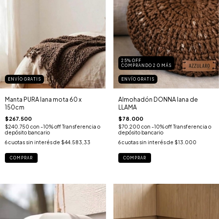
25% OFF
COMPRANDO 2 O MÁS
ENVÍO GRATIS
ENVÍO GRATIS
Manta PURA lana mota 60 x
Almohadón DONNA lana de
150cm
LLAMA
$267.500
$78.000
$240.750
con
-10% off Transferencia o
$70.200
con
-10% off Transferencia o
depósito bancario
depósito bancario
6
cuotas sin interés de
$44.583,33
6
cuotas sin interés de
$13.000
COMPRAR