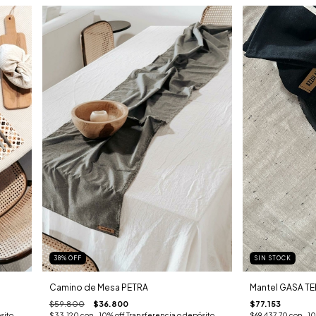
38
%
OFF
SIN STOCK
Camino de Mesa PETRA
Mantel GASA T
$59.800
$36.800
$77.153
sito
$33.120
con
-10% off Transferencia o depósito
$69.437,70
con
-10