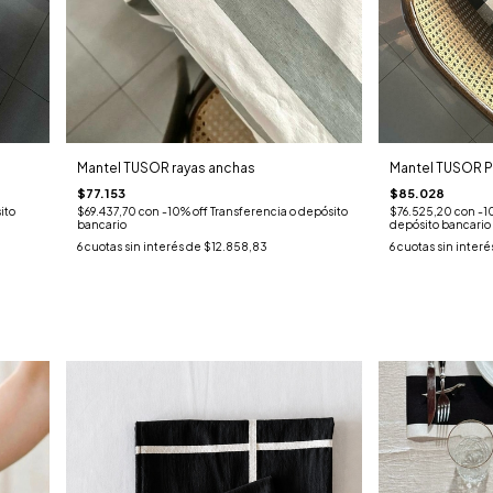
Mantel TUSOR rayas anchas
Mantel TUSOR Pi
$77.153
$85.028
$69.437,70
con
-10% off Transferencia o depósito
ito
$76.525,20
con
-1
bancario
depósito bancario
6
cuotas sin interés de
$12.858,83
6
cuotas sin interé