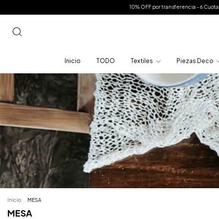
10% OFF por transferencia - 6 Cuotas sin interes en toda la tienda 
Inicio
TODO
Textiles
Piezas Deco
Inicio
.
MESA
MESA