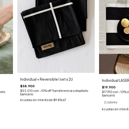
Individual + Reversible I set x 2U
Individual LASE
$58.900
$19.900
$53.010
con
-10% off Transferencia o depósito
sito
$17.910
con
-10% o
bancario
bancario
6
cuotas sin interés de
$9.816,67
2 colores
6
cuotas sin interé