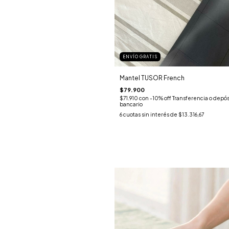
ENVÍO GRATIS
Mantel TUSOR French
$79.900
$71.910
con
-10% off Transferencia o depós
bancario
6
cuotas sin interés de
$13.316,67