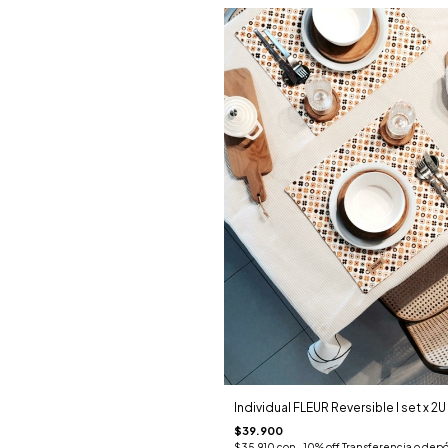
Individual FLEUR Reversible I set x 2U
$39.900
$35.910
con
-10% off Transferencia o depó