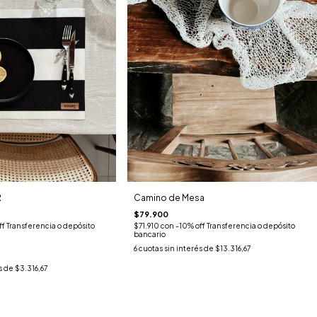
R
Camino de Mesa
$79.900
ff Transferencia o depósito
$71.910
con
-10% off Transferencia o depósito
bancario
6
cuotas sin interés de
$13.316,67
s de
$3.316,67