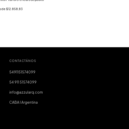
s de
$12.858,83
CONTACTÁNOS
5491151574099
54 911 51574099
info@azzularq.com
CABA I Argentina