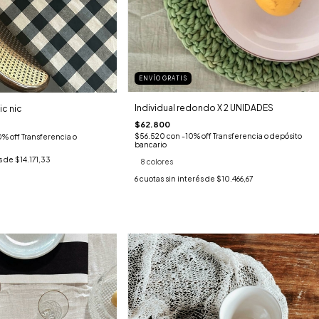
ENVÍO GRATIS
Individual redondo X 2 UNIDADES
c nic
$62.800
$56.520
con
-10% off Transferencia o depósito
0% off Transferencia o
bancario
s de
$14.171,33
8 colores
6
cuotas sin interés de
$10.466,67