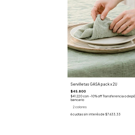
Servilletas GASA pack x 2U
$45.800
$41.220
con
-10% off Transferencia o depó
bancario
2 colores
6
cuotas sin interés de
$7.633,33