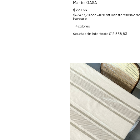
Mantel GASA
$77.153
$69.437,70
con
-10% off Transferencia o d
bancario
4 colores
6
cuotas sin interés de
$12.858,83