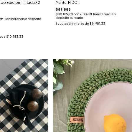
do Edicion limitada X 2
Mantel NIDO +
$89.888
$80.899,20
con
-10% off Transferencia o
depósito bancario
off Transferencia o depósito
6
cuotas sin interés de
$14.981,33
s de
$10.983,33