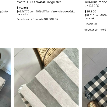
Mantel TUSOR RAYAS irregulares
Individual redon
UNIDADES
$70.853
$65.900
epósito
$63.767,70
con
-10% off Transferencia o depósito
bancario
$59.310
con
-10% 
bancario
6
cuotas sin interés de
$11.808,83
2 colores
6
cuotas sin interé