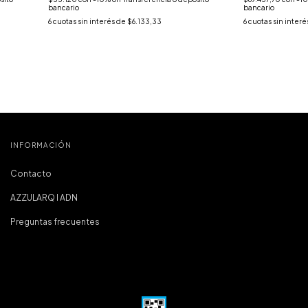
bancario
bancario
6
cuotas sin interés de
$6.133,33
6
cuotas sin interé
INFORMACIÓN
Contacto
AZZULARQ I ADN
Preguntas frecuentes