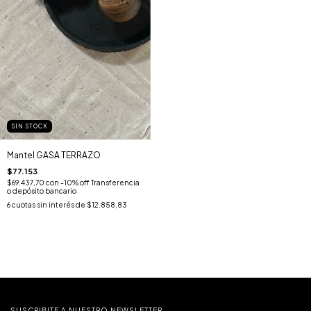
SIN STOCK
Mantel GASA TERRAZO
$77.153
$69.437,70
con
-10% off Transferencia
o depósito bancario
6
cuotas sin interés de
$12.858,83
SUSCRIBITE A NUESTRO NEWSLETTER