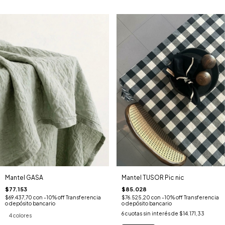
Mantel GASA
Mantel TUSOR Pic nic
$77.153
$85.028
$69.437,70
con
-10% off Transferencia
$76.525,20
con
-10% off Transferencia
o depósito bancario
o depósito bancario
6
cuotas sin interés de
$14.171,33
4 colores