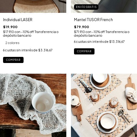
ENVÍO GRATIS
Mantel TUSOR French
Individual LASER
$79.900
$19.900
$71.910
con
-10% off Transferencia o
$17.910
con
-10% off Transferencia o
depósito bancario
depósito bancario
6
cuotas sin interés de
$13.316,67
2 colores
6
cuotas sin interés de
$3.316,67
COMPRAR