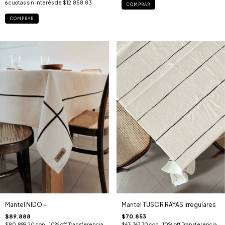
6
cuotas sin interés de
$12.858,83
COMPRAR
Mantel NIDO +
Mantel TUSOR RAYAS irregulares
$89.888
$70.853
$80.899,20
con
-10% off Transferencia
$63.767,70
con
-10% off Transferencia