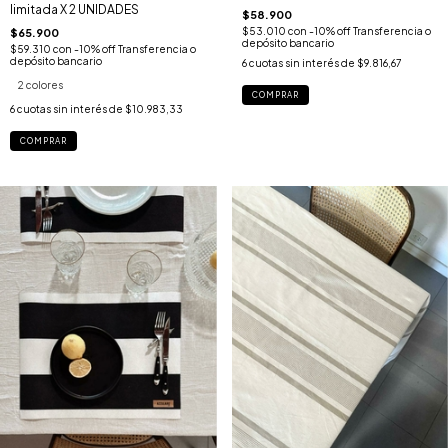
limitada X 2 UNIDADES
$58.900
$53.010
con
-10% off Transferencia o
$65.900
depósito bancario
$59.310
con
-10% off Transferencia o
depósito bancario
6
cuotas sin interés de
$9.816,67
2 colores
6
cuotas sin interés de
$10.983,33
COMPRAR