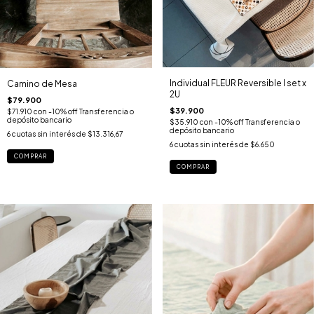
Individual FLEUR Reversible I set x
Camino de Mesa
2U
$79.900
$39.900
$71.910
con
-10% off Transferencia o
depósito bancario
$35.910
con
-10% off Transferencia o
depósito bancario
6
cuotas sin interés de
$13.316,67
6
cuotas sin interés de
$6.650
COMPRAR