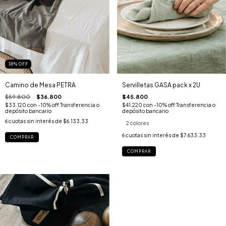
38
%
OFF
Camino de Mesa PETRA
Servilletas GASA pack x 2U
$59.800
$36.800
$45.800
$33.120
con
-10% off Transferencia o
$41.220
con
-10% off Transferencia o
depósito bancario
depósito bancario
6
cuotas sin interés de
$6.133,33
2 colores
6
cuotas sin interés de
$7.633,33
COMPRAR
COMPRAR