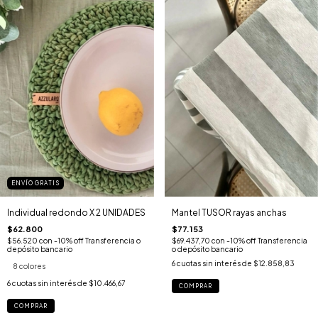
ENVÍO GRATIS
Individual redondo X 2 UNIDADES
Mantel TUSOR rayas anchas
$62.800
$77.153
$56.520
con
-10% off Transferencia o
$69.437,70
con
-10% off Transferencia
depósito bancario
o depósito bancario
6
cuotas sin interés de
$12.858,83
8 colores
6
cuotas sin interés de
$10.466,67
COMPRAR