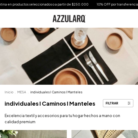
os seleccionados o a partir de $250.000
10% OFF por transferencia - 6 Cuotas sin int
Inicio
.
MESA
.
individuales I Caminos I Manteles
individuales I Caminos I Manteles
FILTRAR
Excelencia textil y accesorios para tu hogar hechos a mano con
calidad premium