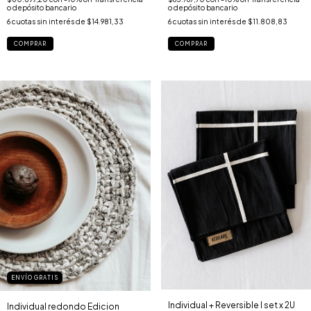
o depósito bancario
o depósito bancario
6
cuotas sin interés de
$14.981,33
6
cuotas sin interés de
$11.808,83
COMPRAR
ENVÍO GRATIS
Individual + Reversible I set x 2U
Individual redondo Edicion