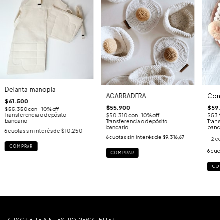
Delantal manopla
AGARRADERA
Con
$61.500
$55.900
$59
$55.350
con
-10% off
Transferencia o depósito
$50.310
con
-10% off
$53.
bancario
Transferencia o depósito
Trans
bancario
banc
6
cuotas sin interés de
$10.250
6
cuotas sin interés de
$9.316,67
2 c
COMPRAR
6
cuo
CO
SUSCRIBITE A NUESTRO NEWSLETTER