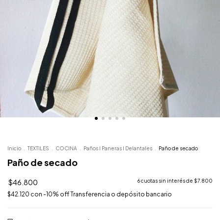
Inicio
.
TEXTILES
.
COCINA
.
Paños I Paneras I Delantales
.
Paño de secado
Paño de secado
$46.800
6
cuotas sin interés de
$7.800
$42.120
con
-10% off Transferencia o depósito bancario