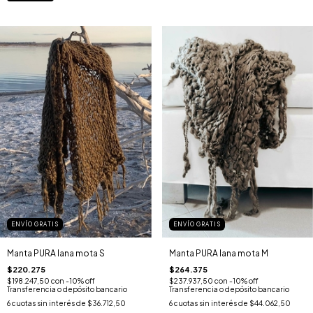
ENVÍO GRATIS
ENVÍO GRATIS
Manta PURA lana mota S
Manta PURA lana mota M
$220.275
$264.375
$198.247,50
con
-10% off
$237.937,50
con
-10% off
Transferencia o depósito bancario
Transferencia o depósito bancario
6
cuotas sin interés de
$36.712,50
6
cuotas sin interés de
$44.062,50