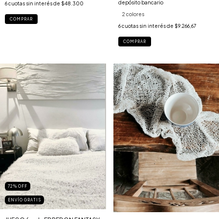
depósito bancario
6
cuotas sin interés de
$48.300
2 colores
COMPRAR
6
cuotas sin interés de
$9.266,67
COMPRAR
72
%
OFF
ENVÍO GRATIS