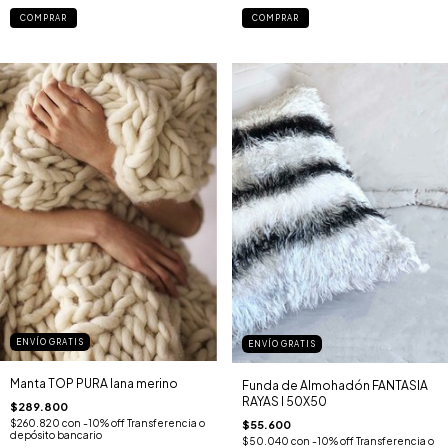
COMPRAR
COMPRAR
ENVÍO GRATIS
ENVÍO GRATIS
Manta TOP PURA lana merino
Funda de Almohadón FANTASIA
RAYAS I 50X50
$289.800
$260.820
con
-10% off Transferencia o
$55.600
depósito bancario
$50.040
con
-10% off Transferencia o