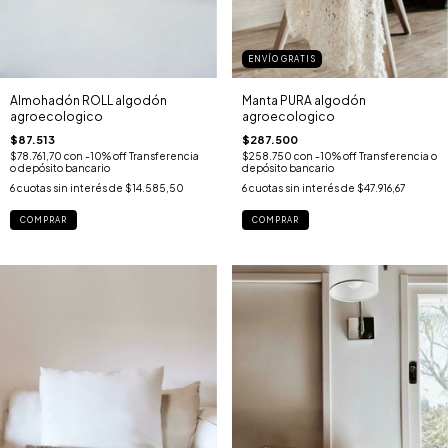
ENVÍO GRATIS
Almohadón ROLL algodón
Manta PURA algodón
agroecologico
agroecologico
$87.513
$287.500
$78.761,70
con
-10% off Transferencia
$258.750
con
-10% off Transferencia o
o depósito bancario
depósito bancario
6
cuotas sin interés de
$14.585,50
6
cuotas sin interés de
$47.916,67
COMPRAR
COMPRAR