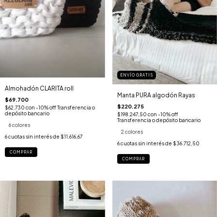
ENVÍO GRATIS
Almohadón CLARITA roll
Manta PURA algodón Rayas
$69.700
$220.275
$62.730
con
-10% off Transferencia o
depósito bancario
$198.247,50
con
-10% off
Transferencia o depósito bancario
6 colores
2 colores
6
cuotas sin interés de
$11.616,67
6
cuotas sin interés de
$36.712,50
COMPRAR
COMPRAR