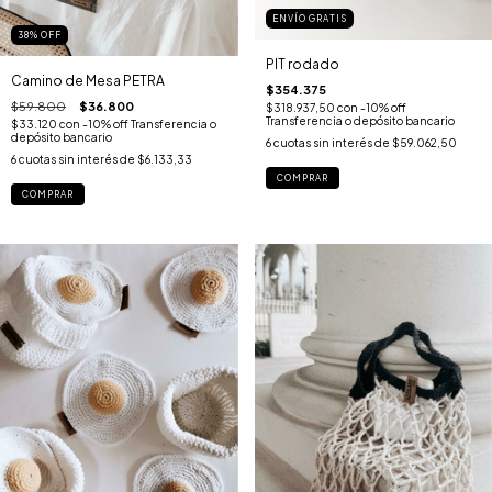
ENVÍO GRATIS
38
%
OFF
PIT rodado
Camino de Mesa PETRA
$354.375
$59.800
$36.800
$318.937,50
con
-10% off
Transferencia o depósito bancario
$33.120
con
-10% off Transferencia o
depósito bancario
6
cuotas sin interés de
$59.062,50
6
cuotas sin interés de
$6.133,33
COMPRAR
COMPRAR