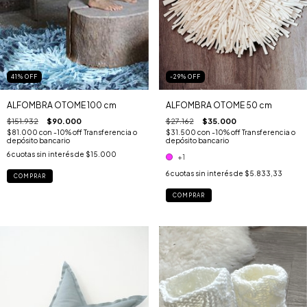
-29
%
OFF
41
%
OFF
ALFOMBRA OTOME 50 cm
ALFOMBRA OTOME 100 cm
$27.162
$35.000
$151.932
$90.000
$31.500
con
-10% off Transferencia o
$81.000
con
-10% off Transferencia o
depósito bancario
depósito bancario
6
cuotas sin interés de
$15.000
+1
6
cuotas sin interés de
$5.833,33
COMPRAR
COMPRAR