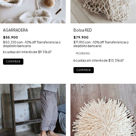
AGARRADERA
Bolsa RED
$55.900
$79.900
$50.310
con
-10% off Transferencia o
$71.910
con
-10% off Transferencia o
depósito bancario
depósito bancario
6
cuotas sin interés de
$9.316,67
4 colores
6
cuotas sin interés de
$13.316,67
COMPRAR