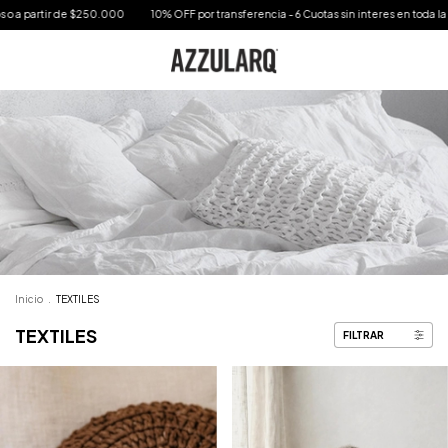
OFF por transferencia - 6 Cuotas sin interes en toda la tienda - Envío bonificado a tod
Inicio
.
TEXTILES
TEXTILES
FILTRAR