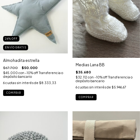
26
%
OFF
ENVÍO GRATIS
Almohadita estrella
Medias Lana BB
$67.700
$50.000
$35.680
$45.000
con
-10% off Transferencia o
depósito bancario
$32.112
con
-10% off Transferencia o
depósito bancario
6
cuotas sin interés de
$8.333,33
6
cuotas sin interés de
$5.946,67
COMPRAR
COMPRAR