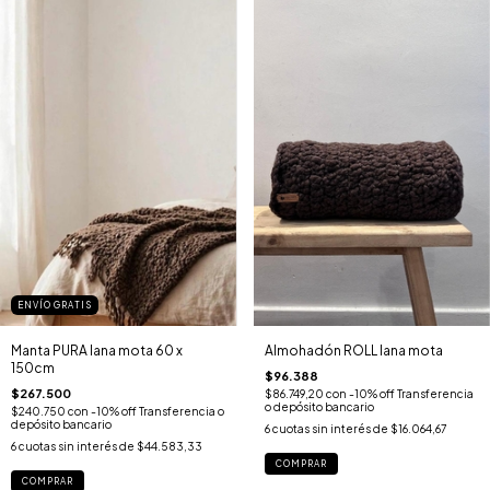
ENVÍO GRATIS
Manta PURA lana mota 60 x
Almohadón ROLL lana mota
150cm
$96.388
$267.500
$86.749,20
con
-10% off Transferencia
o depósito bancario
$240.750
con
-10% off Transferencia o
depósito bancario
6
cuotas sin interés de
$16.064,67
6
cuotas sin interés de
$44.583,33
COMPRAR
COMPRAR