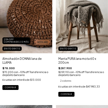
25% OFF
COMPRANDO 2 O MÁS
ENVÍO GRATIS
ENVÍO GRATIS
Almohadón DONNA lana de
Manta PURA lana mota 60 x
LLAMA
200cm
$78.000
$287.900
$70.200
con
-10% off Transferencia o
$259.110
con
-10% off Transferencia o
depósito bancario
depósito bancario
6
cuotas sin interés de
$13.000
2 colores
6
cuotas sin interés de
$47.983,33
COMPRAR