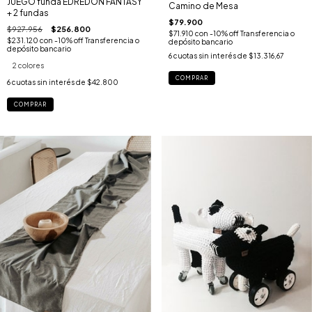
JUEGO funda EDREDON FANTASY
Camino de Mesa
+ 2 fundas
$79.900
$927.956
$256.800
$71.910
con
-10% off Transferencia o
$231.120
con
-10% off Transferencia o
depósito bancario
depósito bancario
6
cuotas sin interés de
$13.316,67
2 colores
COMPRAR
6
cuotas sin interés de
$42.800
COMPRAR