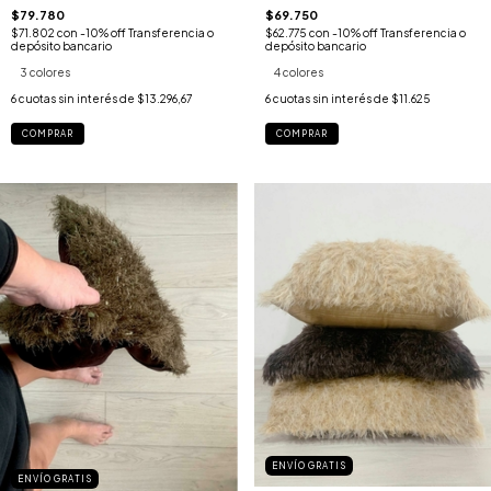
$69.750
$79.780
$62.775
con
-10% off Transferencia o
$71.802
con
-10% off Transferencia o
depósito bancario
depósito bancario
4 colores
3 colores
6
cuotas sin interés de
$11.625
6
cuotas sin interés de
$13.296,67
COMPRAR
COMPRAR
ENVÍO GRATIS
ENVÍO GRATIS