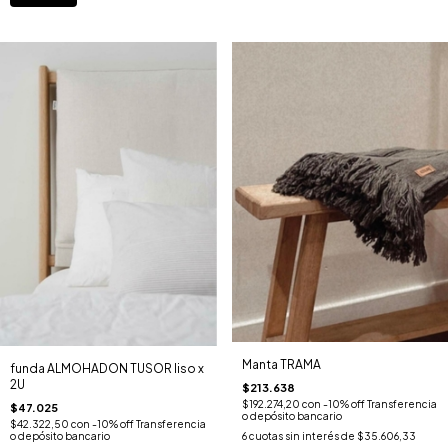
Manta TRAMA
funda ALMOHADON TUSOR liso x
2U
$213.638
$192.274,20
con
-10% off Transferencia
$47.025
o depósito bancario
$42.322,50
con
-10% off Transferencia
o depósito bancario
6
cuotas sin interés de
$35.606,33