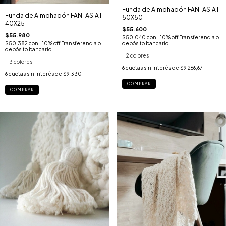
Funda de Almohadón FANTASIA I
Funda de Almohadón FANTASIA I
50X50
40X25
$55.600
$55.980
$50.040
con
-10% off Transferencia o
$50.382
con
-10% off Transferencia o
depósito bancario
depósito bancario
2 colores
3 colores
6
cuotas sin interés de
$9.266,67
6
cuotas sin interés de
$9.330
COMPRAR
COMPRAR