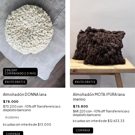
25% OFF
COMPRANDO 2 O MÁS
ENVÍO GRATIS
ENVÍO GRATIS
Almohadón MOTA I PURA lana
Almohadón DONNA lana
merino
$78.000
$75.800
$70.200
con
-10% off Transferencia o
depósito bancario
$68.220
con
-10% off Transferencia o
depósito bancario
6 colores
6
cuotas sin interés de
$12.633,33
6
cuotas sin interés de
$13.000
COMPRAR
COMPRAR