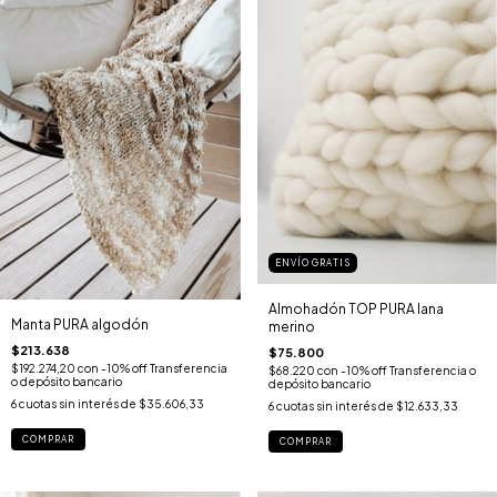
ENVÍO GRATIS
Almohadón TOP PURA lana
Manta PURA algodón
merino
$213.638
$75.800
$192.274,20
con
-10% off Transferencia
$68.220
con
-10% off Transferencia o
o depósito bancario
depósito bancario
6
cuotas sin interés de
$35.606,33
6
cuotas sin interés de
$12.633,33
COMPRAR
COMPRAR