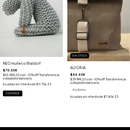
SIN STOCK
NEO muñeco Waldorf
ALFORJA
$70.538
$44.438
$63.484,20
con
-10% off Transferencia
o depósito bancario
$39.994,20
con
-10% off Transferencia
o depósito bancario
6
cuotas sin interés de
$11.756,33
4 colores
COMPRAR
6
cuotas sin interés de
$7.406,33