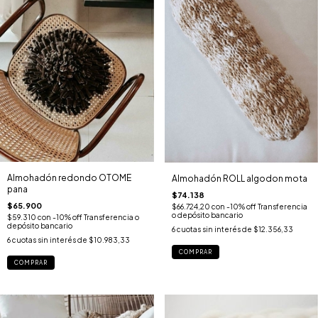
Almohadón redondo OTOME
Almohadón ROLL algodon mota
pana
$74.138
$65.900
$66.724,20
con
-10% off Transferencia
o depósito bancario
$59.310
con
-10% off Transferencia o
depósito bancario
6
cuotas sin interés de
$12.356,33
6
cuotas sin interés de
$10.983,33
COMPRAR
COMPRAR