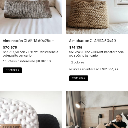
Almohadón CLARITA 60x25cm
Almohadón CLARITA 60x40
$70.875
$74.138
$63.787,50
con
-10% off Transferencia
$66.724,20
con
-10% off Transferencia
o depósito bancario
o depósito bancario
6
cuotas sin interés de
$11.812,50
2 colores
6
cuotas sin interés de
$12.356,33
COMPRAR
COMPRAR