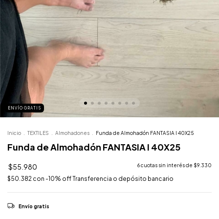
ENVÍO GRATIS
Inicio
.
TEXTILES
.
Almohadones
.
Funda de Almohadón FANTASIA I 40X25
Funda de Almohadón FANTASIA I 40X25
$55.980
6
cuotas sin interés de
$9.330
$50.382
con
-10% off Transferencia o depósito bancario
Envío gratis