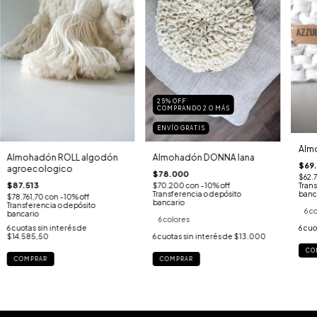
25% OFF
COMPRANDO 2 O MÁS
ENVÍO GRATIS
Almo
Almohadón ROLL algodón
Almohadón DONNA lana
$69
agroecologico
$78.000
$62.
$87.513
Trans
$70.200
con
-10% off
banc
Transferencia o depósito
$78.761,70
con
-10% off
bancario
Transferencia o depósito
6 c
bancario
6 colores
6
cuo
6
cuotas sin interés de
$14.585,50
6
cuotas sin interés de
$13.000
CO
COMPRAR
COMPRAR