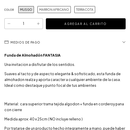
MUSGO
MARRON AFRICANO
TERRACOTA
COLOR
MEDIOS DE PAGO
Funda de Almohadón FANTASIA
Una invitacion a disfrutar de los sentidos.
Suaves al tacto y de aspecto elegante & sofisticado, esta funda de
almohadon realza y aporta caracter a cualquier ambiente de la casa.
Ideal como destaque y punto focal de tus ambientes
Material: cara superior trama tejida algodon + funda en corderoy pana
con cierre
Medida aprox: 40 x 25cm ( NO incluye relleno )
Por tratarse de un producto hecho integramente a mano, puede haber