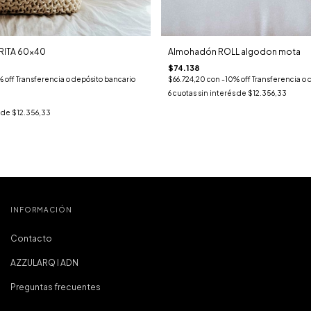
RITA 60x40
Almohadón ROLL algodon mota
$74.138
 off Transferencia o depósito bancario
$66.724,20
con
-10% off Transferencia o 
6
cuotas sin interés de
$12.356,33
s de
$12.356,33
INFORMACIÓN
Contacto
AZZULARQ I ADN
Preguntas frecuentes