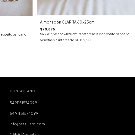
Almohadón CLARITA 60x25cm
$70.875
$63.787,50
con
-10% off Transferencia o depósito bancario
depósito bancario
6
cuotas sin interés de
$11.812,50
CONTACTÁNOS
5491151574099
54 911 51574099
info@azzularq.com
CABA I Argentina