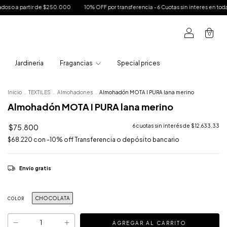
0
10% OFF por transferencia - 6 Cuotas sin interes en toda la tienda - Envío bonifi
0
Jardineria
Fragancias
Special prices
Inicio
.
TEXTILES
.
Almohadones
.
Almohadón MOTA I PURA lana merino
Almohadón MOTA I PURA lana merino
$75.800
6
cuotas sin interés de
$12.633,33
$68.220
con
-10% off Transferencia o depósito bancario
Envío gratis
CHOCOLATA
COLOR