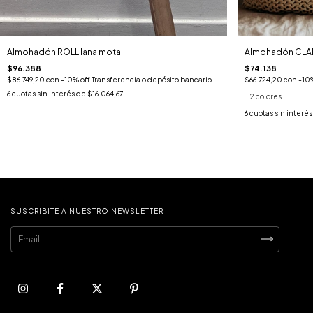
Almohadón ROLL lana mota
Almohadón CLA
$96.388
$74.138
$86.749,20
con
-10% off Transferencia o depósito bancario
$66.724,20
con
-10%
6
cuotas sin interés de
$16.064,67
2 colores
6
cuotas sin interé
SUSCRIBITE A NUESTRO NEWSLETTER