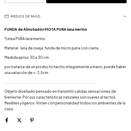
MEDIOS DE PAGO
FUNDA de Almohadón MOTA PURA lana merino
*Linea PURA lana merino
Material: lana de oveja, funda de micro pana con cierre.
Medida aprox: 30 x 30 cm
por tratarse de un producto hecho integramente a mano, puede haber
una variación de +- 2,5cm
. . . . . . . . . . . . . . . . . . . . . . . . . . . . . . . . . . . . . . . . . . . . . . . . . . . . . . . . . . . . . .
Objeto diseñado pensado en transmitir calidas sensaciones de
bienestar. Por sus características naturales son suaves al tactos,
flexibles y ligeros. Visten con personalidad todos los ambientes de la
casa.