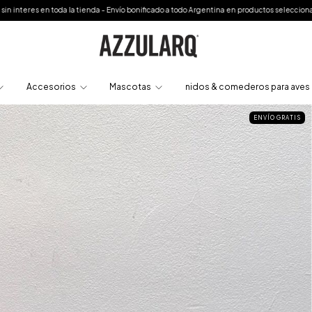
nda - Envío bonificado a todo Argentina en productos seleccionados o a partir de $250.00
Accesorios
Mascotas
nidos & comederos para aves
ENVÍO GRATIS