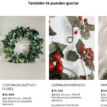
También te pueden gustar
CORONA EUCALIPTUS Y
RAM
GUIRNALDA MUERDAGO
FLORES
$14
$74.025
$53.888
$126
$66.622,50
con
-10% off
Trans
Transferencia o depósito
$48.499,20
con
-10% off
banc
bancario
Transferencia o depósito
bancario
6
cuo
6
cuotas sin interés de