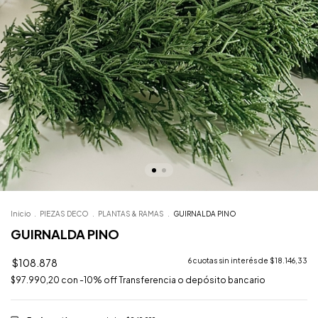
Inicio
.
PIEZAS DECO
.
PLANTAS & RAMAS
.
GUIRNALDA PINO
GUIRNALDA PINO
$108.878
6
cuotas sin interés de
$18.146,33
$97.990,20
con
-10% off Transferencia o depósito bancario