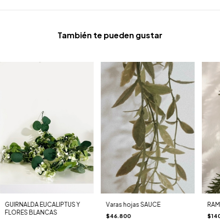
También te pueden gustar
GUIRNALDA EUCALIPTUS Y
RAM
Varas hojas SAUCE
FLORES BLANCAS
$14
$46.800