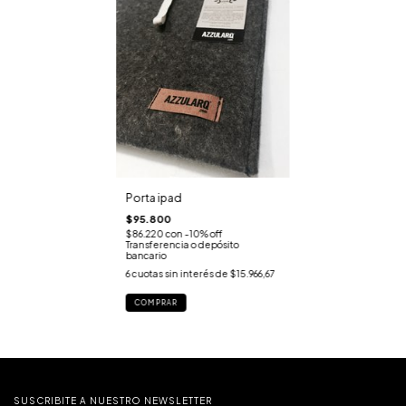
Porta ipad
$95.800
$86.220
con
-10% off
Transferencia o depósito
bancario
6
cuotas sin interés de
$15.966,67
COMPRAR
SUSCRIBITE A NUESTRO NEWSLETTER