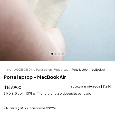
Inicio
.
ACCESORIOS
.
Porta laptop I Funda Ipad
.
Porta laptop - MacBook Air
Porta laptop - MacBook Air
$189.900
6
cuotas sin interés de
$31.650
$170.910
con
-10% off Transferencia o depósito bancario
Envío gratis
superando los
$249.999