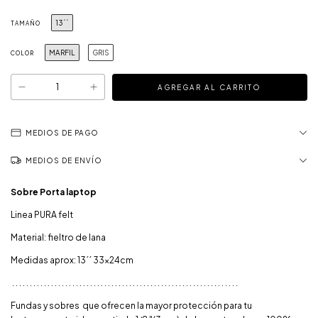
13´´
TAMAÑO
MARFIL
GRIS
COLOR
MEDIOS DE PAGO
MEDIOS DE ENVÍO
Sobre Porta laptop
Linea PURA felt
Material: fieltro de lana
Medidas aprox: 13´´ 33x24cm
. . . . . . . . . . . . . . . . . . . . . . . . . . . . . . . . . . . . . . . . . . . . . . . . . . . . . . . . . . . . . . . .
Fundas y sobres que ofrecen la mayor protección para tu