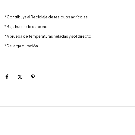
* Contribuya al Reciclaje de residuos agrícolas
* Baja huella de carbono
* A prueba de temperaturas heladas y sol directo
* De larga duración