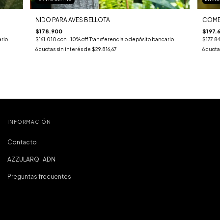
COME
NIDO PARA AVES BELLOTA
$197.
$178.900
ario
$177.8
$161.010
con
-10% off Transferencia o depósito bancario
6
cuota
6
cuotas sin interés de
$29.816,67
INFORMACIÓN
Contacto
AZZULARQ I ADN
Preguntas frecuentes