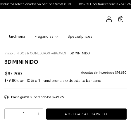
s o a partir de $250.000
10% OFF por transferencia - 6 Cuotas sin interes en toda la
0
Jardineria
Fragancias
Special prices
Inicio
.
NIDOS & COMEDEROS PARA AVES
.
3D MINI NIDO
3D MINI NIDO
$87.900
6
cuotas sin interés de
$14.650
$79.110
con
-10% off Transferencia o depósito bancario
Envío gratis
superando los
$249.999