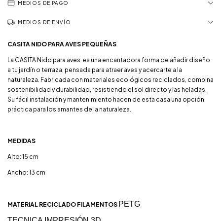
MEDIOS DE PAGO
MEDIOS DE ENVÍO
CASITA NIDO PARA AVES PEQUEÑAS
La CASITA Nido para aves es una encantadora forma de añadir diseño
a tu jardín o terraza, pensada para atraer aves y acercarte a la
naturaleza. Fabricada con materiales ecológicos reciclados, combina
sostenibilidad y durabilidad, resistiendo el sol directo y las heladas.
Su fácil instalación y mantenimiento hacen de esta casa una opción
práctica para los amantes de la naturaleza.
MEDIDAS
Alto: 15 cm
Ancho: 13 cm
PETG
MATERIAL RECICLADO FILAMENTOS
TECNICA IMPRESIÓN 3D