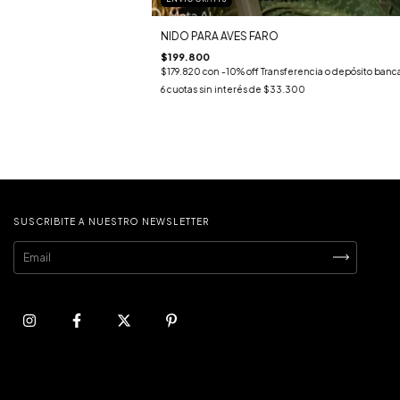
NIDO PARA AVES FARO
$199.800
$179.820
con
-10% off Transferencia o depósito banc
6
cuotas sin interés de
$33.300
SUSCRIBITE A NUESTRO NEWSLETTER