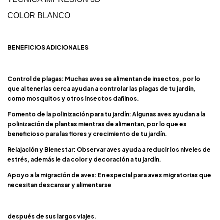
COLOR BLANCO
BENEFICIOS ADICIONALES
Control de plagas: Muchas aves se alimentan de insectos, por lo
que al tenerlas cerca ayudan a controlar las plagas de tu jardín,
como mosquitos y otros insectos dañinos.
Fomento de la polinización para tu jardín: Algunas aves ayudan a la
polinización de plantas mientras de alimentan, por lo que es
beneficioso para las flores y crecimiento de tu jardín.
Relajación y Bienestar: Observar aves ayuda a reducir los niveles de
estrés, además le da color y decoración a tu jardín.
Apoyo a la migración de aves: En especial para aves migratorias que
necesitan descansar y alimentarse
después de sus largos viajes.