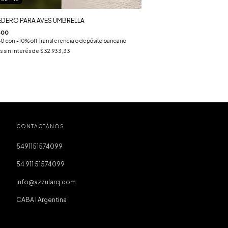
DERO PARA AVES UMBRELLA
600
40
con
-10% off Transferencia o depósito bancario
s sin interés de
$32.933,33
CONTACTÁNOS
5491151574099
54 911 51574099
info@azzularq.com
CABA I Argentina